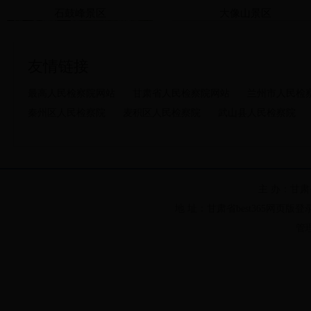
石鼓峰景区
大像山景区
友情链接
反校园欺凌，护少年周全
最高人民检察院网站
甘肃省人民检察院网站
兰州市人民检
秦州区人民检察院
麦积区人民检察院
武山县人民检察院
蔡家寺景区
尖山寺森林公园
主 办：甘
地 址：甘肃省best365网页版登
管理