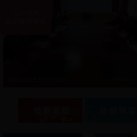
提高站位谋划 笃定不怠前行