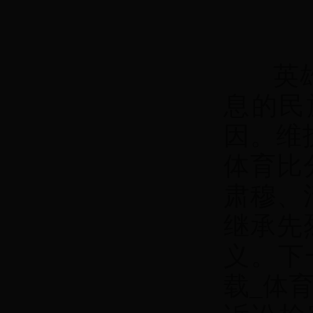
英雄
息的民
因。维护
体育比
肃穆、
继承先
义。下一
载_体