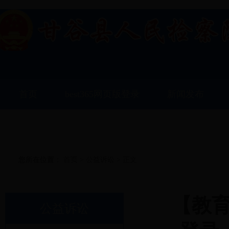
首页
best365网页版登录
新闻发布
信息公开
您所在位置：
首页
>
公益诉讼
> 正文
【教育
公益诉讼