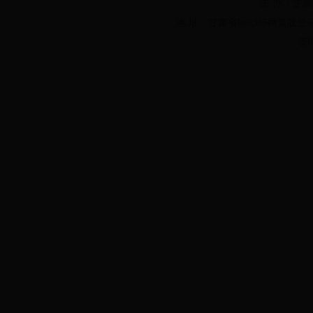
主 办：甘
地 址：甘肃省best365网页版登
管理